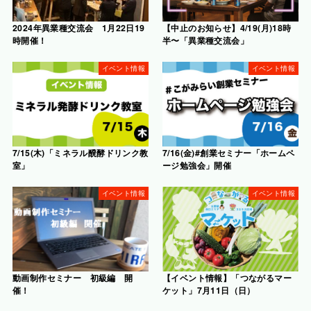
2024年異業種交流会 1月22日19
【中止のお知らせ】4/19(月)18時
時開催！
半〜「異業種交流会」
イベント情報
イベント情報
7/15(木)「ミネラル醗酵ドリンク教
7/16(金)#創業セミナー「ホームペ
室」
ージ勉強会」開催
イベント情報
イベント情報
動画制作セミナー 初級編 開
【イベント情報】「つながるマー
催！
ケット」7月11日（日）