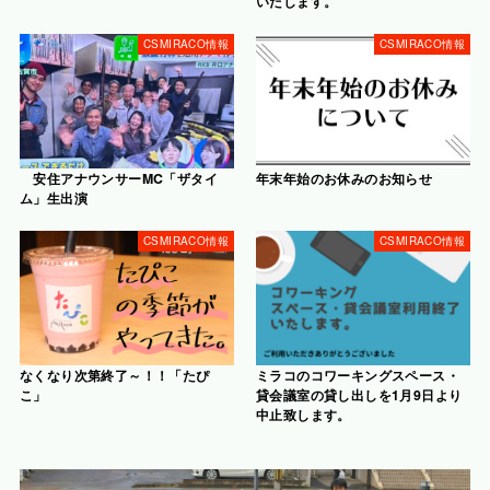
いたします。
CSMIRACO情報
CSMIRACO情報
安住アナウンサーMC「ザタイ
年末年始のお休みのお知らせ
ム」生出演
CSMIRACO情報
CSMIRACO情報
なくなり次第終了～！！「たぴ
ミラコのコワーキングスペース・
こ」
貸会議室の貸し出しを1月9日より
中止致します。