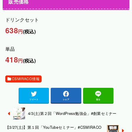
販売価格
ドリンクセット
638
円
(税込)
単品
418
円
(税込)
CSMIRACO情報
ツイート
シェア
送る
4/3(土)第２回「WordPress勉強会」#創業セミナー
【3/27(土)】第１回「YouTubeセミナー」#CSMIRACO