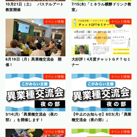
10月21日（土） パステルアート
7/15(木)「ミネラル醗酵ドリンク教
教室開催
室」
イベント情報
イベント情報
8月19日（月）異業種交流会 開
大好評！4月度チャットＧＰＴセミ
催！
ナー
イベント情報
イベント情報
3/14(月)「異業種交流会（夜の
【中止のお知らせ】8/23(月)「異業
部）」を開催します！
種交流会（夜の部）」
イベント情報
イベント情報