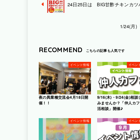
24日25日は BIG甘酢チキンカ
1/24
RECOMMEND
イベント情報
イベン
夜の異業種交流会4月18日開
9/16(木)・9/24(金)相
催！！
みませんか？「仲人カフ
活相談」開催♪
イベント情報
イベン