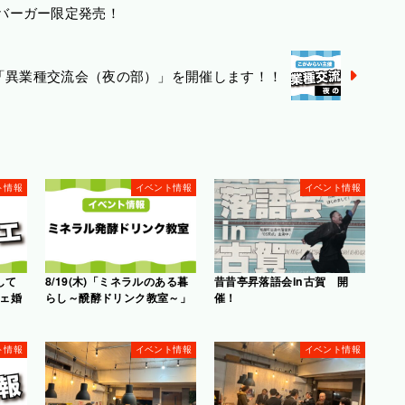
ツバーガー限定発売！
(月)「異業種交流会（夜の部）」を開催します！！
ト情報
イベント情報
イベント情報
談して
8/19(木)「ミネラルのある暮
昔昔亭昇落語会in古賀 開
ェ婚
らし～醗酵ドリンク教室～」
催！
ト情報
イベント情報
イベント情報