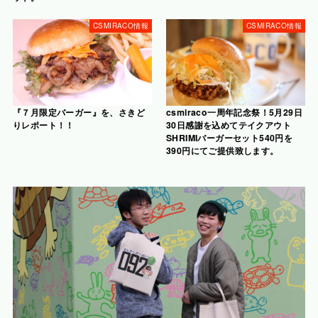
CSMIRACO情報
CSMIRACO情報
『７月限定バーガー』を、さきど
csmiraco一周年記念祭！5月29日
りレポート！！
30日感謝を込めてテイクアウト
SHRIMIバーガーセット540円を
390円にてご提供致します。