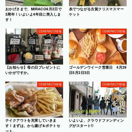
おかげさまで、MIRACO6月2日で
糸でつながる古賀クリスマスマー
3周年！いよいよ4年目に突入しま
ケット
す！
CSMIRACO情報
CSMIRACO情報
【お知らせ】母の日プレゼントに
ゴールデンウイーク営業日 4月29
いかがですか。
日5月2日3日
CSMIRACO情報
CSMIRACO情報
テイクアウトを充実していきま
いよいよ、クラウドファンディン
す！まずは、から揚げ＆ポテトセ
グがスタート!!
ット。