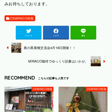
みお待ちしております。
CSMIRACO情報
ツイート
シェア
送る
夜の異業種交流会4月18日開催！！
MIRACO珈琲でゆっくり読書はいかが。
RECOMMEND
CSMIRACO情報
CSMIRACO情報