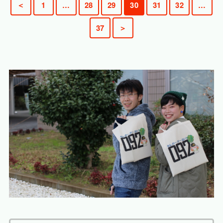
＜
1
…
28
29
30
31
32
…
37
＞